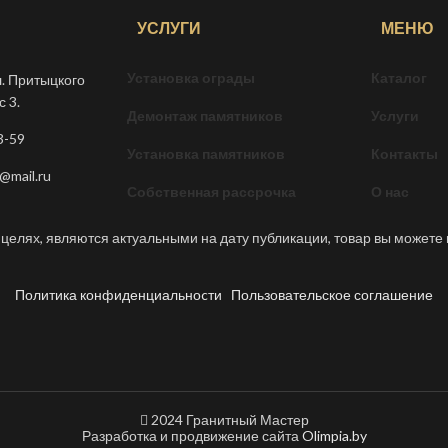
УСЛУГИ
МЕНЮ
Установка ограды
Каталог
л. Притыцкого
с 3.
Демонтаж памятников
Услуги
3-59
Установка памятников
Контакты
@mail.ru
Собственная рассрочка
О нас
целях, являются актуальными на дату публикации, товар вы можете 
Политика конфиденциальноcти
Пользовательское соглашение
2024 Гранитный Мастер
Разработка и продвижение сайта
Olimpia.by