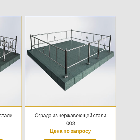
стали
Ограда из нержавеющей стали
Огра
003
Цена по запросу